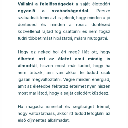
Vállalni a felelősségedet
a saját életedért
egyenlő a szabadságoddal.
Persze
szabadnak lenni azt is jelenti, hogy minden a jó
döntésed és minden a rossz döntésed
közvetlenül rajtad fog csattanni és nem fogsz
tudni többet mást hibáztatni, másra mutogatni.
Hogy ez neked hol éri meg? Hát ott, hogy
élheted azt az életet amit mindig is
álmodtál
, hiszen most már tudod, hogy ha
nem tetszik, ami van akkor te tudod csak
igazán megváltoztatni. Végre minden energiád,
amit az életedbe fektetsz értelmet nyer, hiszen
most már látod, hogy a saját célodért küzdesz.
Ha magadra ismertél és segítséget kérnél,
hogy változtathass, akkor itt tudod lefoglalni az
első díjmentes alkalmadat.