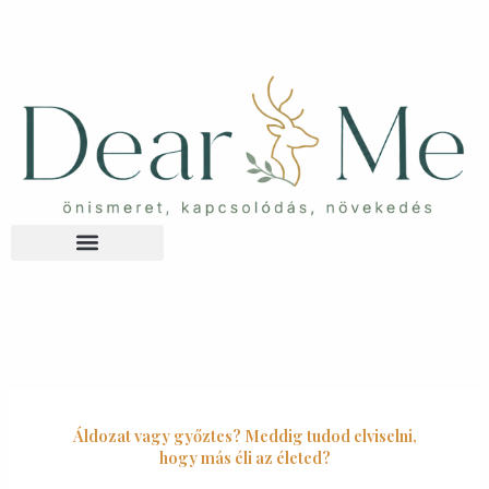
Skip
to
content
Áldozat vagy győztes? Meddig tudod elviselni,
hogy más éli az életed?