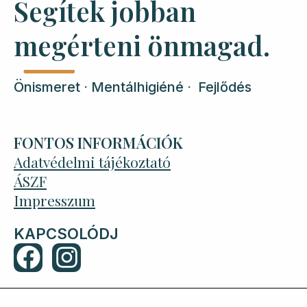
Segítek jobban
megérteni önmagad.
Önismeret ⋅ Mentálhigiéné ⋅ Fejlődés
FONTOS INFORMÁCIÓK
Adatvédelmi tájékoztató
ÁSZF
Impresszum
KAPCSOLÓDJ
F
I
a
n
c
s