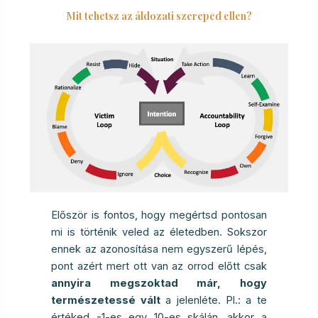
Mit tehetsz az áldozati szereped ellen?
Először is fontos, hogy megértsd pontosan
mi is történik veled az életedben. Sokszor
ennek az azonosítása nem egyszerű lépés,
pont azért mert ott van az orrod előtt csak
annyira megszoktad már, hogy
természetessé vált
a jelenléte. Pl.: a te
értéked -1-es egy 10-es skálán, akkor a