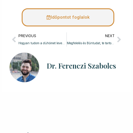
Időpontot foglalok
Előző
Köve
PREVIOUS
NEXT
Hogyan tudom a dühömet levezetni?
Megfelelés és Bűntudat, te tartod a határaid?
Dr. Ferenczi Szabolcs