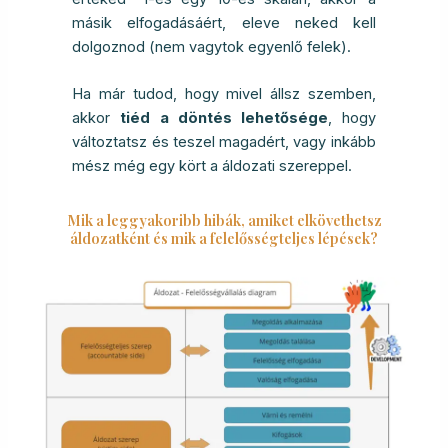
másik elfogadásáért, eleve neked kell
dolgoznod (nem vagytok egyenlő felek).
Ha már tudod, hogy mivel állsz szemben,
akkor
tiéd a döntés lehetősége
, hogy
változtatsz és teszel magadért, vagy inkább
mész még egy kört a áldozati szereppel.
Mik a leggyakoribb hibák, amiket elkövethetsz
áldozatként és mik a felelősségteljes lépések?