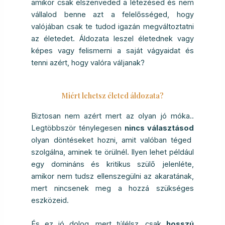
amikor csak elszenveded a létezésed és nem
vállalod benne azt a felelősséged, hogy
valójában csak te tudod igazán megváltoztatni
az életedet.
Áldozata leszel életednek vagy
képes vagy felismerni a saját vágyaidat és
tenni azért, hogy valóra váljanak?
Miért lehetsz életed áldozata?
Biztosan nem azért mert az olyan jó móka..
Legtöbbször ténylegesen
nincs választásod
olyan döntéseket hozni, amit valóban téged
szolgálna, aminek te örülnél. Ilyen lehet például
egy domináns és kritikus szülő jelenléte,
amikor nem tudsz ellenszegülni az akaratának,
mert nincsenek meg a hozzá szükséges
eszközeid.
És ez jó dolog, mert túlélsz, csak
hosszú