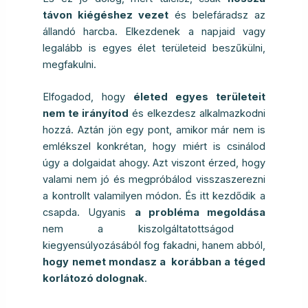
távon kiégéshez vezet
és belefáradsz az
állandó harcba. Elkezdenek a napjaid vagy
legalább is egyes élet területeid beszűkülni,
megfakulni.
Elfogadod, hogy
életed egyes területeit
nem te irányítod
és elkezdesz alkalmazkodni
hozzá. Aztán jön egy pont, amikor már nem is
emlékszel konkrétan, hogy miért is csinálod
úgy a dolgaidat ahogy. Azt viszont érzed, hogy
valami nem jó és megpróbálod visszaszerezni
a kontrollt valamilyen módon. És itt kezdődik a
csapda. Ugyanis
a probléma megoldása
nem a kiszolgáltatottságod
kiegyensúlyozásából fog fakadni, hanem abból,
hogy nemet mondasz a korábban a téged
korlátozó dolognak
.