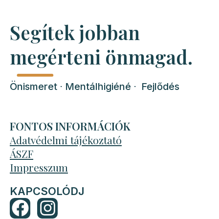
Segítek jobban
megérteni önmagad.
Önismeret ⋅ Mentálhigiéné ⋅ Fejlődés
FONTOS INFORMÁCIÓK
Adatvédelmi tájékoztató
ÁSZF
Impresszum
KAPCSOLÓDJ
F
I