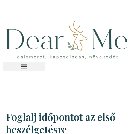
Skip
to
content
Foglalj időpontot az első
beszélgetésre