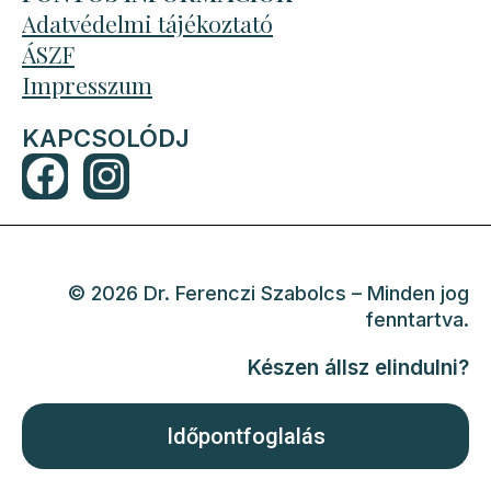
Adatvédelmi tájékoztató
ÁSZF
Impresszum
KAPCSOLÓDJ
F
I
a
n
c
s
e
t
© 2026 Dr. Ferenczi Szabolcs – Minden jog
b
a
fenntartva.
o
g
Készen állsz elindulni?
o
r
k
a
Időpontfoglalás
m