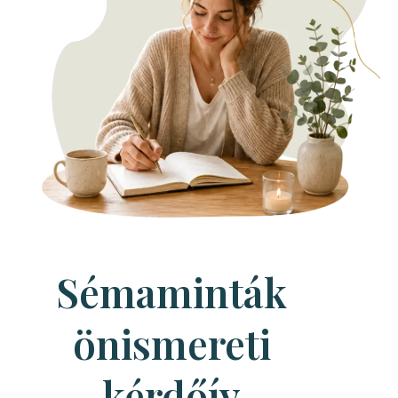
Sémaminták
önismereti
kérdőív