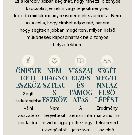
Ez a kérdőív abban segíthet, hogy ránézz: bizonyos
kapcsolati, érzelmi vagy teljesítményhez
kötődő minták mennyire ismerősek számodra. Nem
az a célja, hogy címkét adjon rád, hanem
hogy segítsen jobban megérteni, milyen belső
működések kapcsolhatnak be bizonyos
helyzetekben.
ÖNISME
NEM
VISSZAJ
SEGÍT
RETI
DIAGNO
ELZÉS
MEGTE
ESZKÖZ
SZTIKU
ÉS
NNI AZ
S
TÁMOG
ELSŐ
Segít
ESZKÖZ
ATÁS
LÉPÉST
tudatosabbá
válni
Nem
A
Eredmény
visszatérő
helyettesít
sémaminta
már az is, ha
mintáidra.
pszichológia
pdfhez egy
felismered
i vizsgálatot
jelszóval
az első