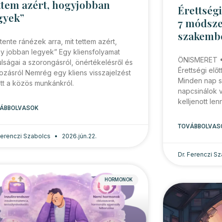
ttem azért, hogyjobban
Érettség
gyek”
7 módsze
szakembe
tente ránézek arra, mit tettem azért,
y jobban legyek” Egy kliensfolyamat
ÖNISMERET 
ulságai a szorongásról, önértékelésről és
Érettségi elő
tozásról Nemrég egy kliens visszajelzést
Minden nap s
tt a közös munkánkról.
napcsinálok v
kelljenott lenn
ÁBBOLVASOK
TOVÁBBOLVAS
 Ferenczi Szabolcs
2026.jún.22.
Dr. Ferenczi S
HORMONOK