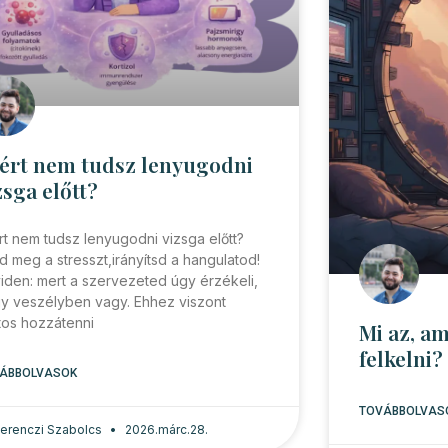
ért nem tudsz lenyugodni
zsga előtt?
rt nem tudsz lenyugodni vizsga előtt?
sd meg a stresszt,irányítsd a hangulatod!
iden: mert a szervezeted úgy érzékeli,
y veszélyben vagy. Ehhez viszont
tos hozzátenni
Mi az, a
felkelni?
ÁBBOLVASOK
TOVÁBBOLVAS
 Ferenczi Szabolcs
2026.márc.28.