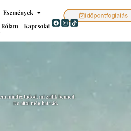
Események
Időpontfoglalás
Facebook
Instagram
Tiktok
Rólam
Kapcsolat
em mindig tudod, mi zajlik benned.
De attól még hat rád.