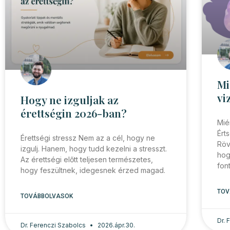
Mi
vi
Hogy ne izguljak az
érettségin 2026-ban?
Mié
Ért
Érettségi stressz Nem az a cél, hogy ne
Röv
izgulj. Hanem, hogy tudd kezelni a stresszt.
hog
Az érettségi előtt teljesen természetes,
fon
hogy feszültnek, idegesnek érzed magad.
TOV
TOVÁBBOLVASOK
Dr.
Dr. Ferenczi Szabolcs
2026.ápr.30.