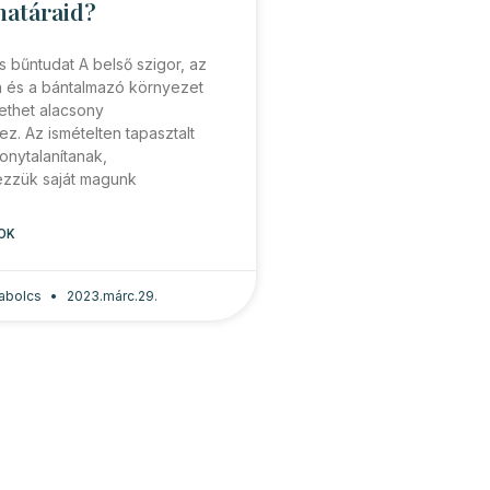
határaid?
 bűntudat A belső szigor, az
ka és a bántalmazó környezet
thet alacsony
z. Az ismételten tapasztalt
onytalanítanak,
zzük saját magunk
OK
zabolcs
2023.márc.29.