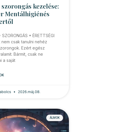
i szorongás kezelése:
r Mentálhigiénés
rtől
• SZORONGÁS • ÉRETTSÉGI
tt nem csak tanulni nehéz
zorongok. Ezért egész
alamit. Bármit, csak ne
i a saját
OK
zabolcs
2026.máj.08.
ÁLMOK