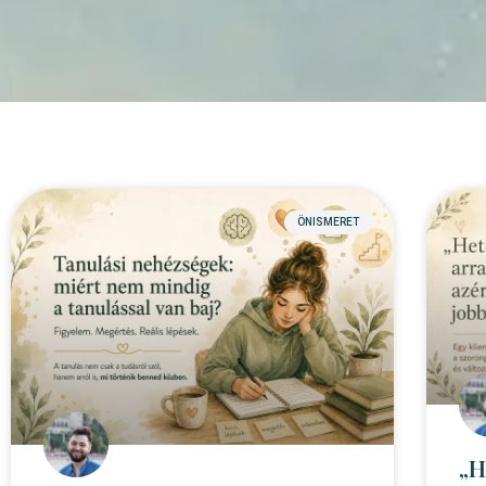
ÖNISMERET
„H