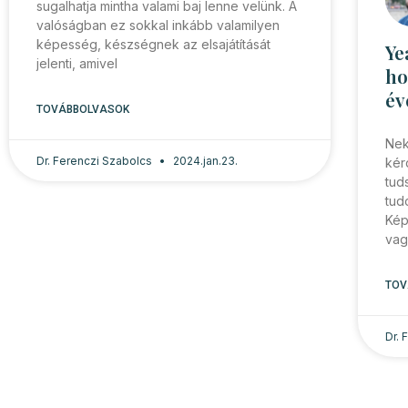
sugalhatja mintha valami baj lenne velünk. A
valóságban ez sokkal inkább valamilyen
képesség, készségnek az elsajátítását
Ye
jelenti, amivel
ho
év
TOVÁBBOLVASOK
Nek
Dr. Ferenczi Szabolcs
2024.jan.23.
kér
tud
tud
Kép
vag
TOV
Dr.