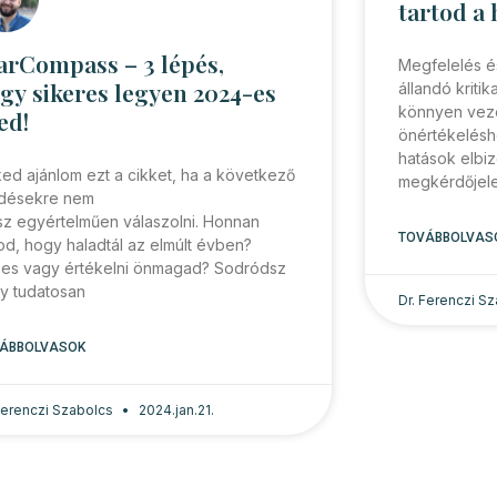
tartod a 
arCompass – 3 lépés,
Megfelelés és
gy sikeres legyen 2024-es
állandó kriti
könnyen veze
ed!
önértékeléshe
hatások elbiz
ed ajánlom ezt a cikket, ha a következő
megkérdőjele
désekre nem
sz egyértelműen válaszolni. Honnan
TOVÁBBOLVAS
od, hogy haladtál az elmúlt évben?
es vagy értékelni önmagad? Sodródsz
y tudatosan
Dr. Ferenczi S
ÁBBOLVASOK
 Ferenczi Szabolcs
2024.jan.21.