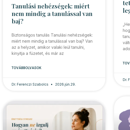
te
Tanulási nehézségek: miért
le
nem mindig a tanulással van
baj?
„He
hog
Biztonságos tanulás Tanulási nehézségek:
tan
miért nem mindig a tanulással van baj? Van
vál
az a helyzet, amikor valaki leül tanulni,
ado
kinyitja a füzetet, és már az
TOV
TOVÁBBOLVASOK
Dr.
Dr. Ferenczi Szabolcs
2026.jún.29.