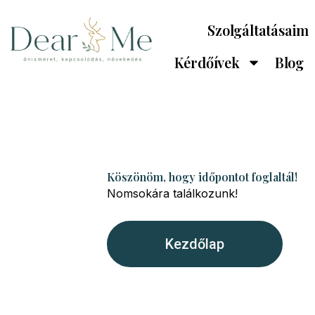
Skip
to
Szolgáltatásaim
content
Kérdőívek
Blog
Köszönöm, hogy időpontot foglaltál!
Nomsokára találkozunk!
Kezdőlap